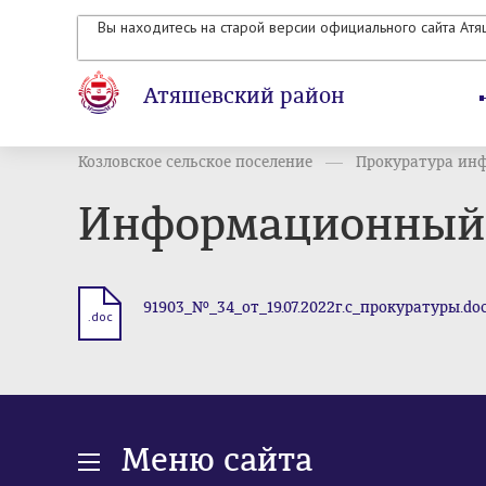
Вы находитесь на старой версии официального сайта Ат
Атяшевский район
Козловское сельское поселение
Прокуратура ин
Информационный б
91903_№_34_от_19.07.2022г.с_прокуратуры.do
.doc
Меню сайта