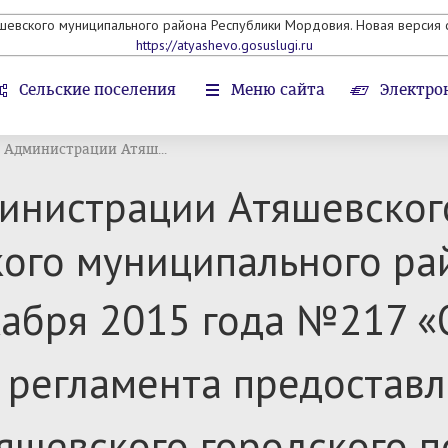
яшевского муниципального района Республики Мордовия. Новая версия с
https://atyashevo.gosuslugi.ru
Сельские поселения
Меню сайта
Электро
 Администрации Атяш...
инистрации Атяшевског
кого муниципального ра
абря 2015 года №217 «
 регламента
предоставл
яшевского городского п