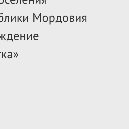
ублики Мордовия
рждение
тка
»