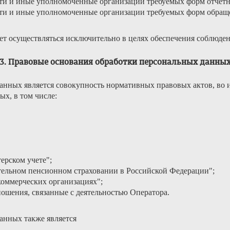
сти и иные уполномоченные организации требуемых форм отчетн
сти и иные уполномоченные организации требуемых форм обращ
ет осуществляться исключительно в целях обеспечения соблюде
3. Правовые основания обработки персональных данны
анных является совокупность нормативных правовых актов, во 
х, в том числе:
ерском учете";
ательном пенсионном страховании в Российской Федерации";
екоммерческих организациях";
ошения, связанные с деятельностью Оператора.
анных также является